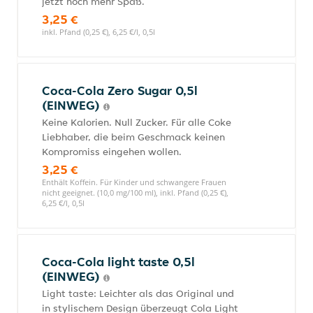
jetzt noch mehr Spaß.
3,25 €
inkl. Pfand (0,25 €), 6,25 €/l, 0,5l
Coca-Cola Zero Sugar 0,5l
(EINWEG)
Keine Kalorien. Null Zucker. Für alle Coke
Liebhaber, die beim Geschmack keinen
Kompromiss eingehen wollen.
3,25 €
Enthält Koffein. Für Kinder und schwangere Frauen
nicht geeignet. (10,0 mg/100 ml), inkl. Pfand (0,25 €),
6,25 €/l, 0,5l
Coca-Cola light taste 0,5l
(EINWEG)
Light taste: Leichter als das Original und
in stylischem Design überzeugt Cola Light